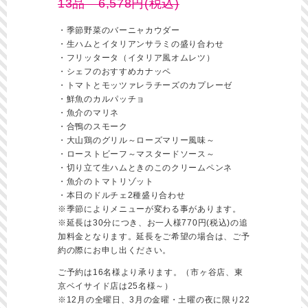
13品 6,578円(税込)
・季節野菜のバーニャカウダー
・生ハムとイタリアンサラミの盛り合わせ
・フリッタータ（イタリア風オムレツ）
・シェフのおすすめカナッペ
・トマトとモッツァレラチーズのカプレーゼ
・鮮魚のカルパッチョ
・魚介のマリネ
・合鴨のスモーク
・大山鶏のグリル～ローズマリー風味～
・ローストビーフ～マスタードソース～
・切り立て生ハムときのこのクリームペンネ
・魚介のトマトリゾット
・本日のドルチェ2種盛り合わせ
※季節によりメニューが変わる事があります。
※延長は30分につき、お一人様770円(税込)の追
加料金となります。延長をご希望の場合は、ご予
約の際にお申し出ください。
ご予約は16名様より承ります。（市ヶ谷店、東
京ベイサイド店は25名様～）
※12月の全曜日、3月の金曜・土曜の夜に限り22