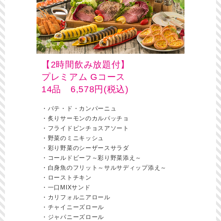
【2時間飲み放題付】
プレミアム Gコース
14品 6,578円(税込)
・パテ・ド・カンパーニュ
・炙りサーモンのカルパッチョ
・フライドピンチョスアソート
・野菜のミニキッシュ
・彩り野菜のシーザースサラダ
・コールドビーフ～彩り野菜添え～
・白身魚のフリット～サルサディップ添え～
・ローストチキン
・一口MIXサンド
・カリフォルニアロール
・チャイニーズロール
・ジャパニーズロール