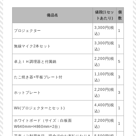
値段(1セッ
個
備品名
トあたり)
数
3,300円(税
プロジェクター
1
込)
3,300円(税
無線マイク2本セット
1
込)
2,200円(税
卓上ＩＨ調理器と付属鍋
5
込)
1,100円(税
たこ焼き器+平板プレート付
3
込)
2,200円(税
ホットプレート
3
込)
4,400円(税
Wii(プロジェクターとセット)
1
込)
ホワイトボード（サイズ：白板面
2,200円(税
1
W640mm×H860mm×2台）
込)