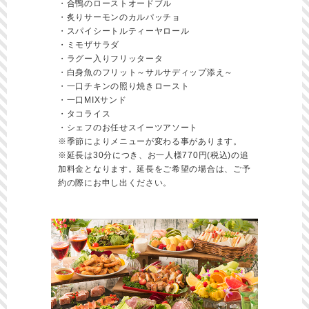
・合鴨のローストオードブル
・炙りサーモンのカルパッチョ
・スパイシートルティーヤロール
・ミモザサラダ
・ラグー入りフリッタータ
・白身魚のフリット～サルサディップ添え～
・一口チキンの照り焼きロースト
・一口MIXサンド
・タコライス
・シェフのお任せスイーツアソート
※季節によりメニューが変わる事があります。
※延長は30分につき、お一人様770円(税込)の追
加料金となります。延長をご希望の場合は、ご予
約の際にお申し出ください。