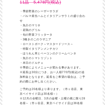
11品 5,478円(税込)
・季節野菜のシーザーサラダ
・パルマ産生ハムとイタリアンサラミの盛り合わ
せ
・魚介のマリネ
・若鶏のグリル
・旬の野菜フリッタータ
・3種きのこのラザニア
・ローストポーク～マスタードソース～
・特製イタリアンメンチカツ
・ほうれん草とベーコンのクリームペンネ
・魚介のトマトリゾット
・本日のドルチェ
※季節によりメニューが変わる事があります。
※延長は30分につき、お一人様770円(税込)の追
加料金となります。延長をご希望の場合は、ご予
約の際にお申し出ください。
ご予約は20名様より承ります。（市ヶ谷店、東
京ベイサイド店は30名様～）
※12月の全曜日、3月の金曜・土曜の夜に限り28
名様～（市ヶ谷店、東京ベイサイド店は38名様