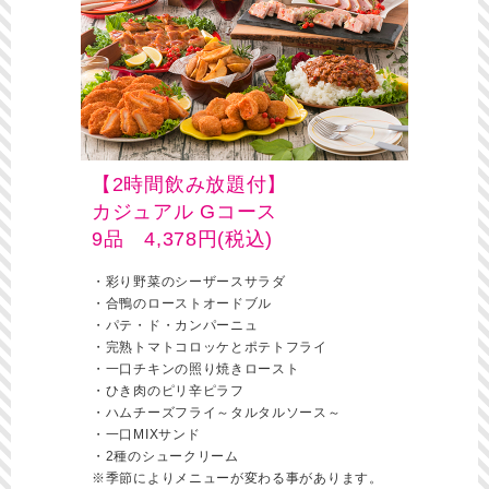
【2時間飲み放題付】
カジュアル Gコース
9品 4,378円(税込)
・彩り野菜のシーザースサラダ
・合鴨のローストオードブル
・パテ・ド・カンパーニュ
・完熟トマトコロッケとポテトフライ
・一口チキンの照り焼きロースト
・ひき肉のピリ辛ピラフ
・ハムチーズフライ～タルタルソース～
・一口MIXサンド
・2種のシュークリーム
※季節によりメニューが変わる事があります。