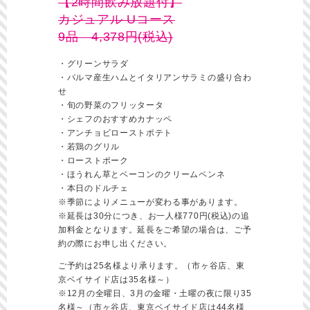
【2時間飲み放題付】
カジュアル Uコース
9品 4,378円(税込)
・グリーンサラダ
・パルマ産生ハムとイタリアンサラミの盛り合わ
せ
・旬の野菜のフリッタータ
・シェフのおすすめカナッペ
・アンチョビローストポテト
・若鶏のグリル
・ローストポーク
・ほうれん草とベーコンのクリームペンネ
・本日のドルチェ
※季節によりメニューが変わる事があります。
※延長は30分につき、お一人様770円(税込)の追
加料金となります。延長をご希望の場合は、ご予
約の際にお申し出ください。
ご予約は25名様より承ります。（市ヶ谷店、東
京ベイサイド店は35名様～）
※12月の全曜日、3月の金曜・土曜の夜に限り35
名様～（市ヶ谷店、東京ベイサイド店は44名様