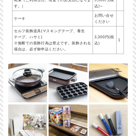
花束（ご利用当日、現金でのお支払になりま
5,500円(税
す。）
込)～
お問い合せ
ケーキ
ください
セルフ装飾道具(マスキングテープ、養生
テープ、ハサミ)
3,300円(税
1
※無断での装飾行為は禁止です。装飾される
込)
場合は、必ず御申込ください。