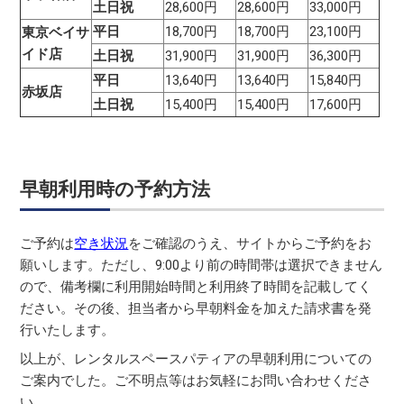
土日祝
28,600円
28,600円
33,000円
平日
18,700円
18,700円
23,100円
東京ベイサ
イド店
土日祝
31,900円
31,900円
36,300円
平日
13,640円
13,640円
15,840円
赤坂店
土日祝
15,400円
15,400円
17,600円
早朝利用時の予約方法
ご予約は
空き状況
をご確認のうえ、サイトからご予約をお
願いします。ただし、9:00より前の時間帯は選択できません
ので、備考欄に利用開始時間と利用終了時間を記載してく
ださい。その後、担当者から早朝料金を加えた請求書を発
行いたします。
以上が、レンタルスペースパティアの早朝利用についての
ご案内でした。ご不明点等はお気軽にお問い合わせくださ
い。