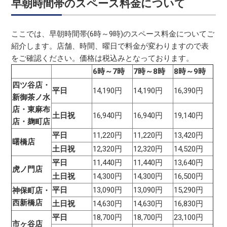
早朝時間帯のスペース料金について
ここでは、早朝時間帯(6時～9時)のスペース料金についてご
紹介します。店舗、時間、曜日で料金が変わりますので表
をご確認ください。価格は税込みとなっております。
6時～7時
7時～8時
8時～9時
四ツ谷店・
平日
14,190円
14,190円
16,390円
新御茶ノ水
店・東麻布
土日祝
16,940円
16,940円
19,140円
店・麹町店
平日
11,220円
11,220円
13,420円
曙橋店
土日祝
12,320円
12,320円
14,520円
平日
11,440円
11,440円
13,640円
虎ノ門店
土日祝
14,300円
14,300円
16,500円
平日
13,090円
13,090円
15,290円
神保町店・
西新橋店
土日祝
14,630円
14,630円
16,830円
平日
18,700円
18,700円
23,100円
市ヶ谷店