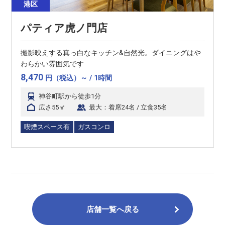
港区
パティア虎ノ門店
撮影映えする真っ白なキッチン&自然光。ダイニングはや
わらかい雰囲気です
8,470
円（税込）～ / 1時間
神谷町駅から徒歩1分
広さ55㎡
最大：着席24名 / 立食35名
喫煙スペース有
ガスコンロ
店舗一覧へ戻る