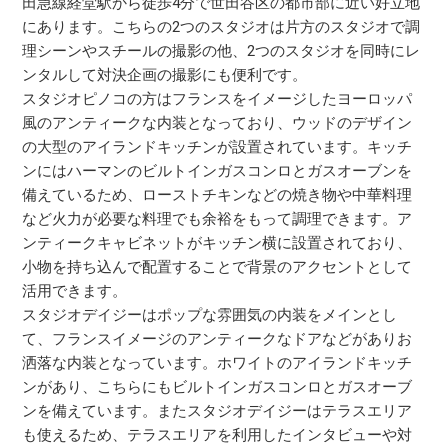
田急線経堂駅から徒歩4分で世田谷区の都市部に近い好立地
にあります。こちらの2つのスタジオは片方のスタジオで調
理シーンやスチールの撮影の他、2つのスタジオを同時にレ
ンタルして対決企画の撮影にも便利です。
スタジオピノコの方はフランスをイメージしたヨーロッパ
風のアンティークな内装となっており、ウッドのデザイン
の大型のアイランドキッチンが設置されています。キッチ
ンにはハーマンのビルトインガスコンロとガスオーブンを
備えているため、ローストチキンなどの焼き物や中華料理
など火力が必要な料理でも余裕をもって調理できます。ア
ンティークキャビネットがキッチン横に設置されており、
小物を持ち込んで配置することで背景のアクセントとして
活用できます。
スタジオデイジーはポップな雰囲気の内装をメインとし
て、フランスイメージのアンティークなドアなどがありお
洒落な内装となっています。ホワイトのアイランドキッチ
ンがあり、こちらにもビルトインガスコンロとガスオーブ
ンを備えています。またスタジオデイジーはテラスエリア
も使えるため、テラスエリアを利用したインタビューや対