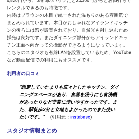
6,820円から、5時間のパックだと25,300円からとお値打ちで
レンタルできるのも特徴です。
内装はブラウンの木目で統一された温もりのある雰囲気で
まとめられています。木目がおしゃれなアイランドキッチ
ンの後ろには窓が設置されており、自然光も射し込むため
採光は良好です。またダイニング部分からアイランドキッ
チン正面へ向かっての撮影ができるようになっています。
こちらのスタジオも有線LANを設置しているため、YouTube
など動画配信での利用にもオススメです。
利用者の口コミ
“想定していたよりも広々としたキッチン、ダイ
ニングスペースがあり、食器を洗うにも食洗機
があったりなど非常に使いやすかったです。ま
た、駅徒歩2分と立地もよかったのでまた使い
たいです。”
(引用元：
instabase
)
スタジオ情報まとめ