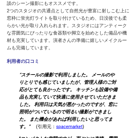
談のシーン撮影にもオススメです。
2つのスタジオの共通点として自然光が豊富に射しこむ上に
窓枠に蛍光灯ライトを取り付けているため、日没後でも柔
らかい光が取り入れられます。スタジオにはアンティーク
な雰囲気にぴったりな食器類や脚立を始めとした備品や機
材も充実しています。演者さんの準備に嬉しいメイクルー
ムも完備しています。
利用者の口コミ
”スチールの撮影で利用しました。 メールのや
りとりでも感じていましたが、管理人様のご対
応がとても良かったです。 キッチンも設備や備
品も充実していて快適に使用させていただきま
した。 利用日は天気が悪かったのですが、窓に
照明がついているので明るい撮影ができまし
た。 また機会があれば利用したいと思ってま
す。”
(引用元：
spacemarket
)