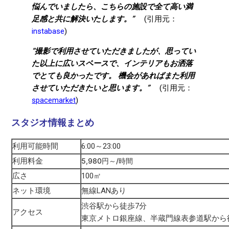
悩んでいましたら、こちらの施設で全て高い満
足感と共に解決いたします。”
(引用元：
instabase
)
”撮影で利用させていただきましたが、思ってい
た以上に広いスペースで、インテリアもお洒落
でとても良かったです。 機会があればまた利用
させていただきたいと思います。”
(引用元：
spacemarket
)
スタジオ情報まとめ
利用可能時間
6:00～23:00
利用料金
5,980円～/時間
広さ
100㎡
ネット環境
無線LANあり
渋谷駅から徒歩7分
アクセス
東京メトロ銀座線、半蔵門線表参道駅から