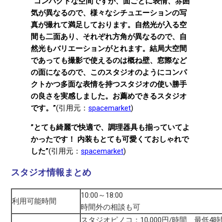
”コンパクトな空間ですが、面ごとに表情、雰囲
気が異なるので、様々なシチュエーションの写
真が撮れて満足しております。自然光が入る空
間も二面あり、それぞれ方角が異なるので、自
然光もバリエーションがとれます。結局大空間
であっても撮影で使えるのは概ね壁、窓際など
の面になるので、このスタジオのようにコンパ
クトかつ多面な表情を持つスタジオの使い勝手
の良さを実感しました。お薦めできるスタジオ
です。”
(引用元：
spacemarket
)
”とても綺麗で快適で、調理器具も揃っていてよ
かったです！ 内装もとても可愛くておしゃれで
した”
(引用元：
spacemarket
)
スタジオ情報まとめ
10:00～18:00
利用可能時間
時間外の相談も可
スタジオピノコ：10,000円/時間 最低4