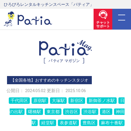
ひろびろレンタルキッチンスペース「パティア」
チャット
サポート
【全国各地】おすすめのキッチンスタジオ
公開日： 2024.05.02 更新日： 2025.10.06
千代田区
原宿駅
大塚駅
新宿区
新御茶ノ水駅
日
の出駅
曙橋駅
東京都
渋谷区
渋谷駅
港区
神田
駅
経堂駅
表参道駅
豊島区
麻布十番駅