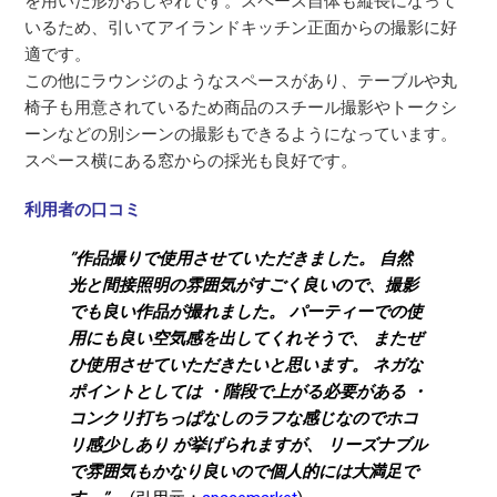
を用いた形がおしゃれです。スペース自体も縦長になって
いるため、引いてアイランドキッチン正面からの撮影に好
適です。
この他にラウンジのようなスペースがあり、テーブルや丸
椅子も用意されているため商品のスチール撮影やトークシ
ーンなどの別シーンの撮影もできるようになっています。
スペース横にある窓からの採光も良好です。
利用者の口コミ
”作品撮りで使用させていただきました。 自然
光と間接照明の雰囲気がすごく良いので、撮影
でも良い作品が撮れました。 パーティーでの使
用にも良い空気感を出してくれそうで、 またぜ
ひ使用させていただきたいと思います。 ネガな
ポイントとしては ・階段で上がる必要がある ・
コンクリ打ちっぱなしのラフな感じなのでホコ
リ感少しあり が挙げられますが、 リーズナブル
で雰囲気もかなり良いので個人的には大満足で