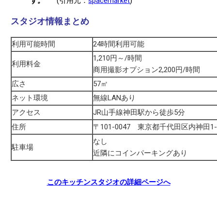
す。”
(引用元：
spacemarket
)
スタジオ情報まとめ
利用可能時間
24時間利用可能
1,210円～/時間
利用料金
商用撮影オプション2,200円/時間
広さ
57㎡
ネット環境
無線LANあり
アクセス
JR山手線神田駅から徒歩5分
住所
〒101-0047 東京都千代田区内神田1-
なし
駐車場
近隣にコインパーキングあり
このキッチンスタジオの詳細ページへ