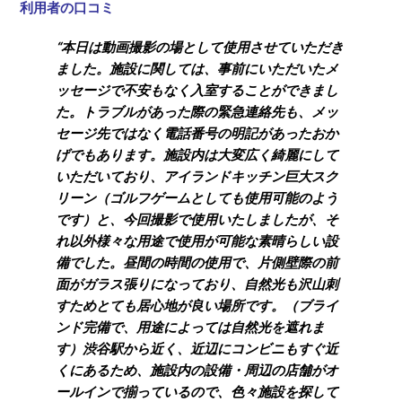
利用者の口コミ
“本日は動画撮影の場として使用させていただき
ました。施設に関しては、事前にいただいたメ
ッセージで不安もなく入室することができまし
た。トラブルがあった際の緊急連絡先も、メッ
セージ先ではなく電話番号の明記があったおか
げでもあります。施設内は大変広く綺麗にして
いただいており、アイランドキッチン巨大スク
リーン（ゴルフゲームとしても使用可能のよう
です）と、今回撮影で使用いたしましたが、そ
れ以外様々な用途で使用が可能な素晴らしい設
備でした。昼間の時間の使用で、片側壁際の前
面がガラス張りになっており、自然光も沢山刺
すためとても居心地が良い場所です。（ブライ
ンド完備で、用途によっては自然光を遮れま
す）渋谷駅から近く、近辺にコンビニもすぐ近
くにあるため、施設内の設備・周辺の店舗がオ
ールインで揃っているので、色々施設を探して