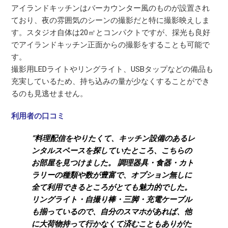
アイランドキッチンはバーカウンター風のものが設置され
ており、夜の雰囲気のシーンの撮影だと特に撮影映えしま
す。スタジオ自体は20㎡とコンパクトですが、採光も良好
でアイランドキッチン正面からの撮影をすることも可能で
す。
撮影用LEDライトやリングライト、USBタップなどの備品も
充実しているため、持ち込みの量が少なくすることができ
るのも見逃せません。
利用者の口コミ
”料理配信をやりたくて、キッチン設備のあるレ
ンタルスペースを探していたところ、こちらの
お部屋を見つけました。 調理器具・食器・カト
ラリーの種類や数が豊富で、オプション無しに
全て利用できるところがとても魅力的でした。
リングライト・自撮り棒・三脚・充電ケーブル
も揃っているので、自分のスマホがあれば、他
に大荷物持って行かなくて済むこともありがた