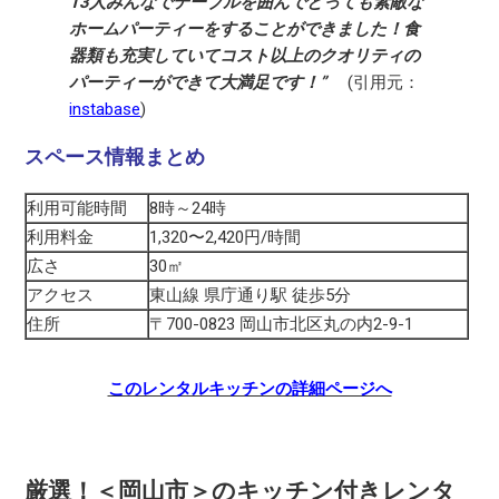
13人みんなでテーブルを囲んでとっても素敵な
ホームパーティーをすることができました！食
器類も充実していてコスト以上のクオリティの
パーティーができて大満足です！”
(引用元：
instabase
)
スペース情報まとめ
利用可能時間
8時～24時
利用料金
1,320〜2,420円/時間
広さ
30㎡
アクセス
東山線 県庁通り駅 徒歩5分
住所
〒700-0823 岡山市北区丸の内2-9-1
このレンタルキッチンの詳細ページへ
厳選！＜岡山市＞のキッチン付きレンタ