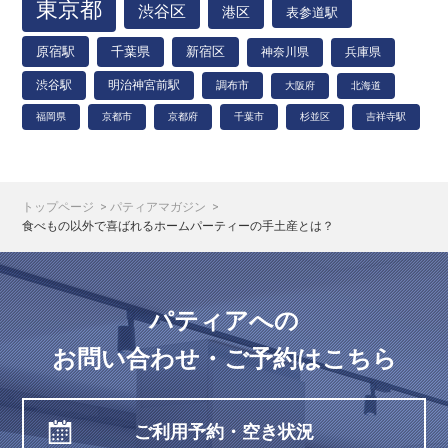
東京都
渋谷区
港区
表参道駅
原宿駅
千葉県
新宿区
神奈川県
兵庫県
渋谷駅
明治神宮前駅
調布市
大阪府
北海道
福岡県
京都市
京都府
千葉市
杉並区
吉祥寺駅
トップページ
パティアマガジン
食べもの以外で喜ばれるホームパーティーの手土産とは？
パティアへの
お問い合わせ・ご予約はこちら
ご利用予約・空き状況