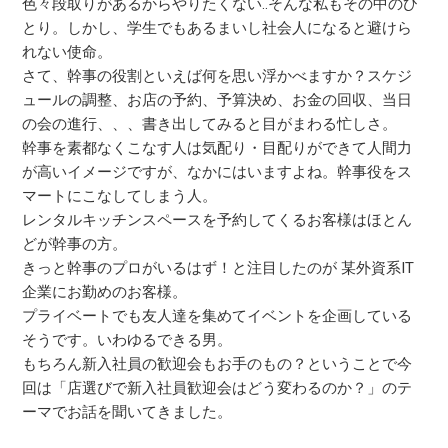
色々段取りがあるからやりたくない..そんな私もその中のひ
とり。しかし、学生でもあるまいし社会人になると避けら
れない使命。
さて、幹事の役割といえば何を思い浮かべますか？スケジ
ュールの調整、お店の予約、予算決め、お金の回収、当日
の会の進行、、、書き出してみると目がまわる忙しさ。
幹事を素都なくこなす人は気配り・目配りができて人間力
が高いイメージですが、なかにはいますよね。幹事役をス
マートにこなしてしまう人。
レンタルキッチンスペースを予約してくるお客様はほとん
どが幹事の方。
きっと幹事のプロがいるはず！と注目したのが 某外資系IT
企業にお勤めのお客様。
プライベートでも友人達を集めてイベントを企画している
そうです。いわゆるできる男。
もちろん新入社員の歓迎会もお手のもの？ということで今
回は「店選びで新入社員歓迎会はどう変わるのか？」のテ
ーマでお話を聞いてきました。