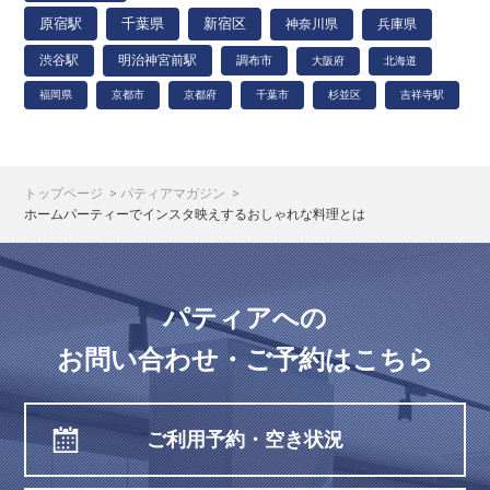
原宿駅
千葉県
新宿区
神奈川県
兵庫県
渋谷駅
明治神宮前駅
調布市
大阪府
北海道
福岡県
京都市
京都府
千葉市
杉並区
吉祥寺駅
トップページ
パティアマガジン
ホームパーティーでインスタ映えするおしゃれな料理とは
パティアへの
お問い合わせ・ご予約はこちら
ご利用予約・空き状況