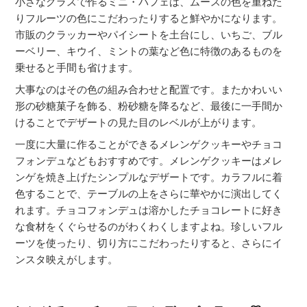
小さなグラスで作るミニ・パフェは、ムースの色を重ねた
りフルーツの色にこだわったりすると鮮やかになります。
市販のクラッカーやパイシートを土台にし、いちご、ブル
ーベリー、キウイ、ミントの葉など色に特徴のあるものを
乗せると手間も省けます。
大事なのはその色の組み合わせと配置です。またかわいい
形の砂糖菓子を飾る、粉砂糖を降るなど、最後に一手間か
けることでデザートの見た目のレベルが上がります。
一度に大量に作ることができるメレンゲクッキーやチョコ
フォンデュなどもおすすめです。メレンゲクッキーはメレ
ンゲを焼き上げたシンプルなデザートです。カラフルに着
色することで、テーブルの上をさらに華やかに演出してく
れます。チョコフォンデュは溶かしたチョコレートに好き
な食材をくぐらせるのがわくわくしますよね。珍しいフル
ーツを使ったり、切り方にこだわったりすると、さらにイ
ンスタ映えがします。